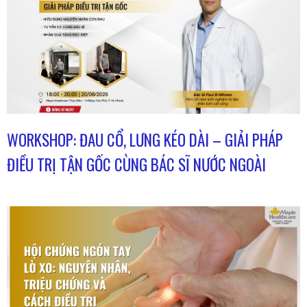
WORKSHOP: ĐAU CỔ, LƯNG KÉO DÀI – GIẢI PHÁP
ĐIỀU TRỊ TẬN GỐC CÙNG BÁC SĨ NƯỚC NGOÀI