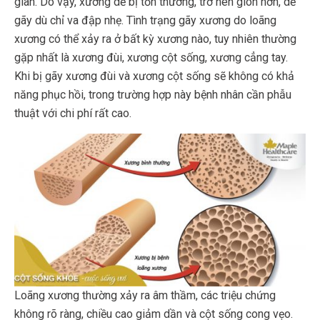
gian. Do vậy, xương dễ bị tổn thương, trở nên giòn hơn, dễ
gãy dù chỉ va đập nhẹ. Tình trạng gãy xương do loãng
xương có thể xảy ra ở bất kỳ xương nào, tuy nhiên thường
gặp nhất là xương đùi, xương cột sống, xương cẳng tay.
Khi bị gãy xương đùi và xương cột sống sẽ không có khả
năng phục hồi, trong trường hợp này bệnh nhân cần phẫu
thuật với chi phí rất cao.
Loãng xương thường xảy ra âm thầm, các triệu chứng
không rõ ràng, chiều cao giảm dần và cột sống cong vẹo.