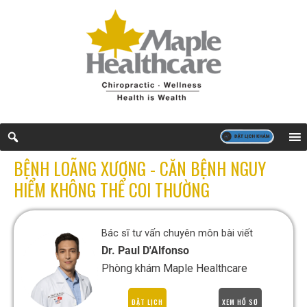
BỆNH LOÃNG XƯƠNG - CĂN BỆNH NGUY
HIỂM KHÔNG THỂ COI THƯỜNG
Bác sĩ tư vấn chuyên môn bài viết
Dr. Paul D'Alfonso
Phòng khám Maple Healthcare
ĐẶT LỊCH
XEM HỒ SƠ