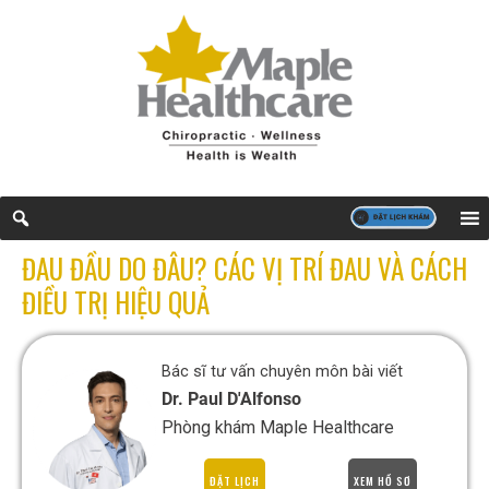
ĐAU ĐẦU DO ĐÂU? CÁC VỊ TRÍ ĐAU VÀ CÁCH
ĐIỀU TRỊ HIỆU QUẢ
Bác sĩ tư vấn chuyên môn bài viết
Dr. Paul D'Alfonso
Phòng khám Maple Healthcare
ĐẶT LỊCH
XEM HỒ SƠ