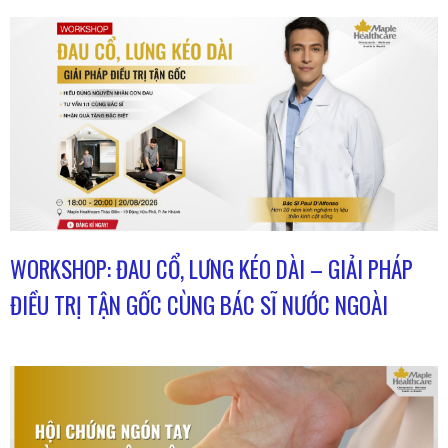
WORKSHOP: ĐAU CỔ, LƯNG KÉO DÀI – GIẢI PHÁP
ĐIỀU TRỊ TẬN GỐC CÙNG BÁC SĨ NƯỚC NGOÀI