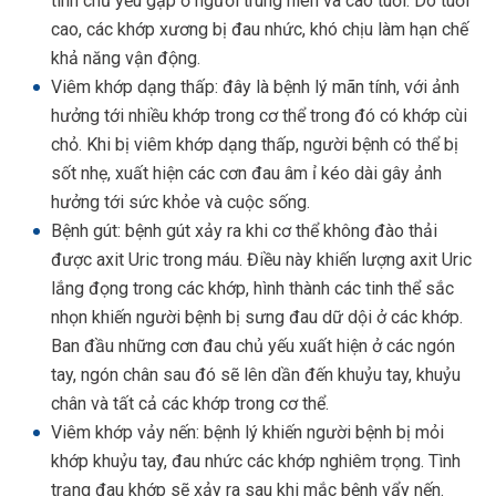
tính chủ yếu gặp ở người trung niên và cao tuổi. Do tuổi
cao, các khớp xương bị đau nhức, khó chịu làm hạn chế
khả năng vận động.
Viêm khớp dạng thấp: đây là bệnh lý mãn tính, với ảnh
hưởng tới nhiều khớp trong cơ thể trong đó có khớp cùi
chỏ. Khi bị viêm khớp dạng thấp, người bệnh có thể bị
sốt nhẹ, xuất hiện các cơn đau âm ỉ kéo dài gây ảnh
hưởng tới sức khỏe và cuộc sống.
Bệnh gút: bệnh gút xảy ra khi cơ thể không đào thải
được axit Uric trong máu. Điều này khiến lượng axit Uric
lắng đọng trong các khớp, hình thành các tinh thể sắc
nhọn khiến người bệnh bị sưng đau dữ dội ở các khớp.
Ban đầu những cơn đau chủ yếu xuất hiện ở các ngón
tay, ngón chân sau đó sẽ lên dần đến khuỷu tay, khuỷu
chân và tất cả các khớp trong cơ thể.
Viêm khớp vảy nến: bệnh lý khiến người bệnh bị mỏi
khớp khuỷu tay, đau nhức các khớp nghiêm trọng. Tình
trạng đau khớp sẽ xảy ra sau khi mắc bệnh vẩy nến.