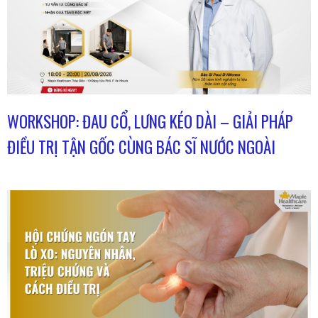
WORKSHOP: ĐAU CỔ, LƯNG KÉO DÀI – GIẢI PHÁP
ĐIỀU TRỊ TẬN GỐC CÙNG BÁC SĨ NƯỚC NGOÀI