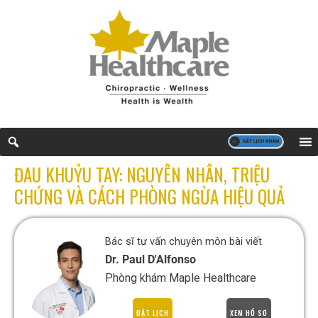
ĐAU KHUỶU TAY: NGUYÊN NHÂN, TRIỆU
CHỨNG VÀ CÁCH PHÒNG NGỪA HIỆU QUẢ
Bác sĩ tư vấn chuyên môn bài viết
Dr. Paul D'Alfonso
Phòng khám Maple Healthcare
ĐẶT LỊCH
XEM HỒ SƠ