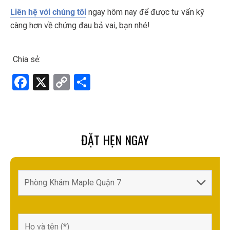
Liên hệ với chúng tôi
ngay hôm nay để được tư vấn kỹ
càng hơn về chứng đau bả vai, bạn nhé!
Chia sẻ:
F
X
C
S
a
o
h
ce
py
ar
b
Li
e
ĐẶT HẸN NGAY
o
n
o
k
k