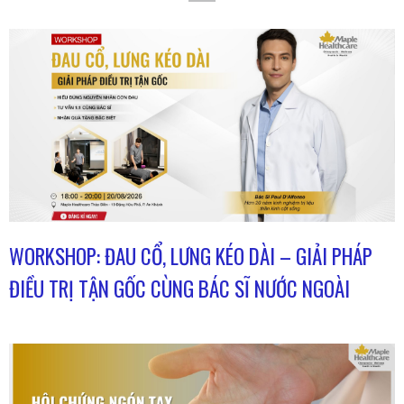
WORKSHOP: ĐAU CỔ, LƯNG KÉO DÀI – GIẢI PHÁP
ĐIỀU TRỊ TẬN GỐC CÙNG BÁC SĨ NƯỚC NGOÀI