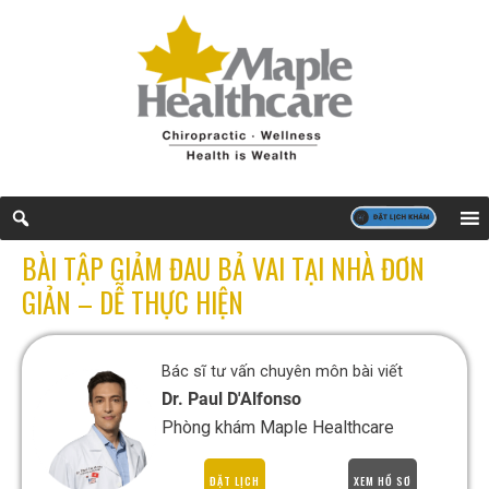
BÀI TẬP GIẢM ĐAU BẢ VAI TẠI NHÀ ĐƠN
GIẢN – DỄ THỰC HIỆN
Bác sĩ tư vấn chuyên môn bài viết
Dr. Paul D'Alfonso
Phòng khám Maple Healthcare
ĐẶT LỊCH
XEM HỒ SƠ