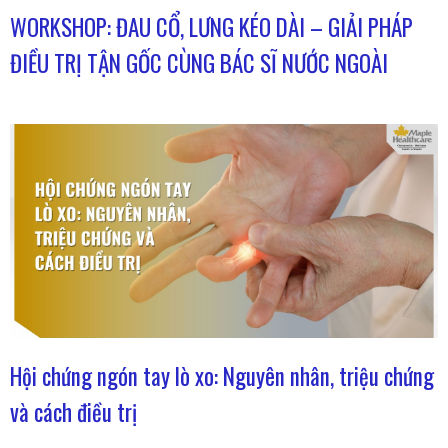
WORKSHOP: ĐAU CỔ, LƯNG KÉO DÀI – GIẢI PHÁP
ĐIỀU TRỊ TẬN GỐC CÙNG BÁC SĨ NƯỚC NGOÀI
Hội chứng ngón tay lò xo: Nguyên nhân, triệu chứng
và cách điều trị