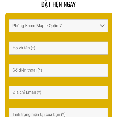
ĐẶT HẸN NGAY
o
n
o
k
k