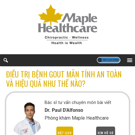
ĐIỀU TRỊ BỆNH GOUT MÃN TÍNH AN TOÀN
VÀ HIỆU QUẢ NHƯ THẾ NÀO?
Bác sĩ tư vấn chuyên môn bài viết
Dr. Paul D'Alfonso
Phòng khám Maple Healthcare
ĐẶT LỊCH
XEM HỒ SƠ