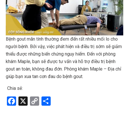
Bệnh gout mãn tính thường đem đến rất nhiều mối lo cho
người bệnh. Bởi vậy, việc phát hiện và điều trị sớm sẽ giảm
thiểu được những biến chứng nguy hiểm. Đến với phòng
khám Maple, bạn sẽ được tư vấn và hỗ trợ điều trị bệnh
gout an toàn, không đau đớn. Phòng khám Maple – Địa chỉ
giúp bạn xua tan cơn đau do bệnh gout.
Chia sẻ:
F
X
C
S
a
o
h
ce
py
ar
b
Li
e