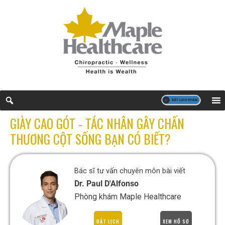
GIÀY CAO GÓT - TÁC NHÂN GÂY CHẤN
THƯƠNG CỘT SỐNG BẠN CÓ BIẾT?
Bác sĩ tư vấn chuyên môn bài viết
Dr. Paul D'Alfonso
Phòng khám Maple Healthcare
ĐẶT LỊCH
XEM HỒ SƠ