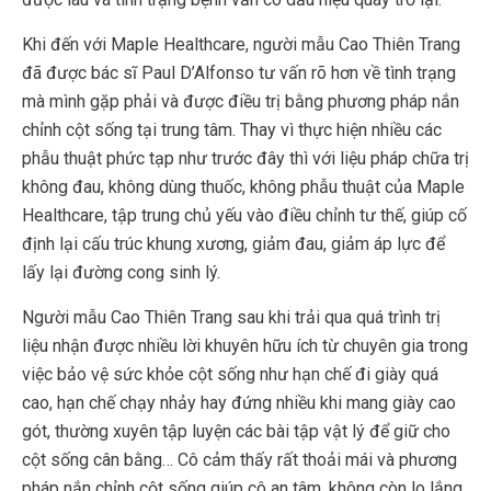
Khi đến với Maple Healthcare, người mẫu Cao Thiên Trang
đã được bác sĩ Paul D’Alfonso tư vấn rõ hơn về tình trạng
mà mình gặp phải và được điều trị bằng phương pháp nắn
chỉnh cột sống tại trung tâm. Thay vì thực hiện nhiều các
phẫu thuật phức tạp như trước đây thì với liệu pháp chữa trị
không đau, không dùng thuốc, không phẫu thuật của Maple
Healthcare, tập trung chủ yếu vào điều chỉnh tư thế, giúp cố
định lại cấu trúc khung xương, giảm đau, giảm áp lực để
lấy lại đường cong sinh lý.
Người mẫu Cao Thiên Trang sau khi trải qua quá trình trị
liệu nhận được nhiều lời khuyên hữu ích từ chuyên gia trong
việc bảo vệ sức khỏe cột sống như hạn chế đi giày quá
cao, hạn chế chạy nhảy hay đứng nhiều khi mang giày cao
gót, thường xuyên tập luyện các bài tập vật lý để giữ cho
cột sống cân bằng… Cô cảm thấy rất thoải mái và phương
pháp nắn chỉnh cột sống giúp cô an tâm, không còn lo lắng