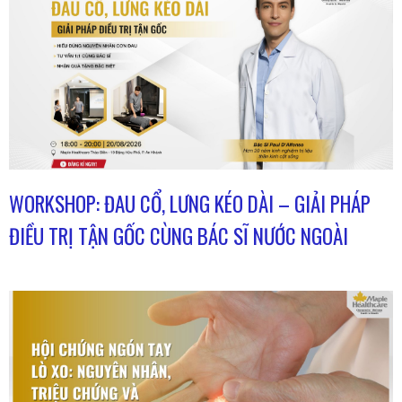
WORKSHOP: ĐAU CỔ, LƯNG KÉO DÀI – GIẢI PHÁP
ĐIỀU TRỊ TẬN GỐC CÙNG BÁC SĨ NƯỚC NGOÀI