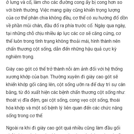
ở lưng và cổ, làm cho các đường cong ấy bị cong hơn so
với bình thường. Việc mang giày cũng khiến trọng lượng
của cơ thể phân chia không đều, cơ thể có xu hướng đổ dồn
về phần mũi chân, đầu đổ ra phía trước cổ. Ngày qua ngày,
tại những chỗ chịu nhiều áp lực các cơ sẽ căng cứng, cơ
thể luôn trong tình trạng không thoải mái, hình thành nên
chấn thương cột sống, dẫn đến những hậu quả cực kỳ
nghiêm trọng.
Giày cao gót có thể trở thành nỗi ám ảnh đối với hệ thống
xương khớp của bạn. Thường xuyên đi giày cao gót sẽ
khiến khớp gối căng lên, cột sống ưỡn ra để duy trì sự cân
bằng, từ đó xuất hiện các bệnh chấn thương cột sống như:
thoát vị đĩa đệm, gai cột sống, cong vẹo cột sống, thoái
hóa khớp và một số bệnh lý liên quan đến các chức năng
sống trong cơ thể.
Ngoài ra khi đi giày cao gót quá nhiều cũng làm đầu gối