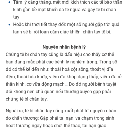
Tâm lý căng thẳng, mệt mỏi kích thích các tế bào thần
kinh gần bề mặt khiến da tê ngứa và gây tê bì chân
tay
Hoặc khi thời tiết thay đổi: một số người gặp trời quá
lạnh sẽ bị rối loạn cảm giác khiến chân tay tê bì.
Nguyên nhân bệnh lý
Chứng tê bì chân tay cũng là dấu hiệu cho thấy cơ thể
bạn đang mắc phải các bệnh lý nghiêm trọng. Trong số
đó có thể kể đến như: thoái hoá cột sống, thoát vị đĩa
đệm, thoái hóa khớp, viêm đa khớp dạng thấp, viêm đa rễ
thần kinh, cơ vữa động mạch… Do đó người bệnh tuyệt
đối không nên chủ quan nếu thường xuyên gặp phải
chứng tê bì chân tay.
Ngoài ra, tê bì chân tay cũng xuất phát từ nguyên nhân
do chấn thương: Gặp phải tai nạn, va chạm trong sinh
hoạt thường ngày hoặc chơi thể thao, tai nạn giao