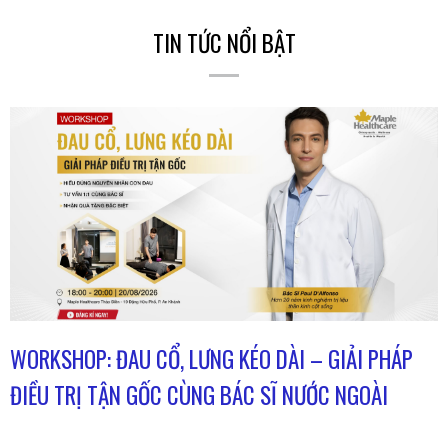
TIN TỨC NỔI BẬT
WORKSHOP: ĐAU CỔ, LƯNG KÉO DÀI – GIẢI PHÁP
ĐIỀU TRỊ TẬN GỐC CÙNG BÁC SĨ NƯỚC NGOÀI