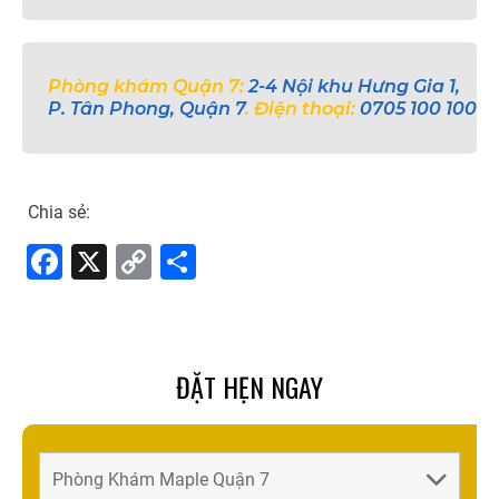
Phòng khám Quận 7:
2-4 Nội khu Hưng Gia 1,
P. Tân Phong, Quận 7
. Điện thoại:
0705 100 100
Chia sẻ:
F
X
C
S
a
o
h
c
p
ar
e
y
e
ĐẶT HẸN NGAY
b
Li
o
n
o
k