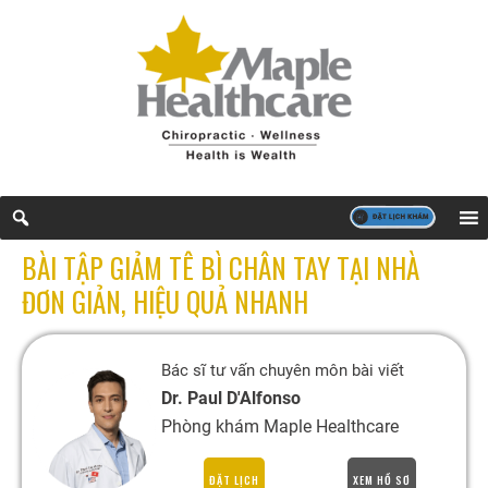
BÀI TẬP GIẢM TÊ BÌ CHÂN TAY TẠI NHÀ
ĐƠN GIẢN, HIỆU QUẢ NHANH
Bác sĩ tư vấn chuyên môn bài viết
Dr. Paul D'Alfonso
Phòng khám Maple Healthcare
ĐẶT LỊCH
XEM HỒ SƠ