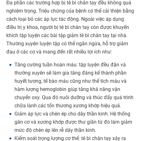
Đa phần các trường hợp bị tê bì chân tay đều không quá
nghiêm trọng. Triệu chứng của bệnh có thể cải thiện bằng
cách loại bỏ các áp lực tác động. Ngoài việc áp dụng
điều trị y khoa, người bị tê bì chân tay còn được khuyến
khích tập luyện các bài tập giảm tê bì chân tay tại nhà.
Thường xuyên luyện tập có thể ngăn ngừa, hỗ trợ giảm
đau ở các cơ và mang đến rất nhiều lợi ích như:
Tăng cường tuần hoàn máu: tập luyện đều đặn và
thường xuyên sẽ làm gia tăng đáng kể thành phần
huyết tương, tế bào máu cũng như thể tích máu và
hàm lượng hemoglobin giúp tăng khả năng vận
chuyển oxy. Qua đó nuôi dưỡng và thúc đẩy quá trình
chữa lành các tổn thương xương khớp hiệu quả.
Giảm áp lực và chèn ép cho dây thần kinh: Hệ thống
gân cơ và xương khớp được thư giãn từ đó làm giảm
mức độ chèn ép lên rễ dây thần kinh.
Kiểm soát trọng lượng cơ thể: tê bì chân tay xảy ra