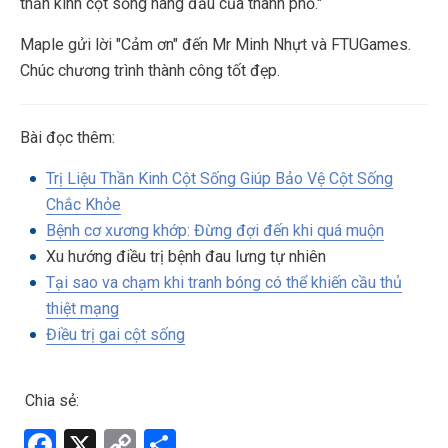
thần kinh cột sống hàng đầu của thành phố."
Maple gửi lời "Cảm ơn" đến Mr Minh Nhựt và FTUGames.
Chúc chương trình thành công tốt đẹp.
Bài đọc thêm:
Trị Liệu Thần Kinh Cột Sống Giúp Bảo Vệ Cột Sống
Chắc Khỏe
Bệnh cơ xương khớp: Đừng đợi đến khi quá muộn
Xu hướng điều trị bệnh đau lưng tự nhiên
Tại sao va chạm khi tranh bóng có thể khiến cầu thủ
thiệt mạng
Điều trị gai cột sống
Chia sẻ:
F
X
C
S