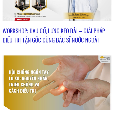
WORKSHOP: ĐAU CỔ, LƯNG KÉO DÀI – GIẢI PHÁP
ĐIỀU TRỊ TẬN GỐC CÙNG BÁC SĨ NƯỚC NGOÀI