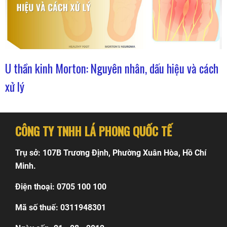
U thần kinh Morton: Nguyên nhân, dấu hiệu và cách
xử lý
CÔNG TY TNHH LÁ PHONG QUỐC TẾ
Trụ sở: 107B Trương Định, Phường Xuân Hòa, Hồ Chí
Minh.
Điện thoại: 0705 100 100
Mã số thuế: 0311948301