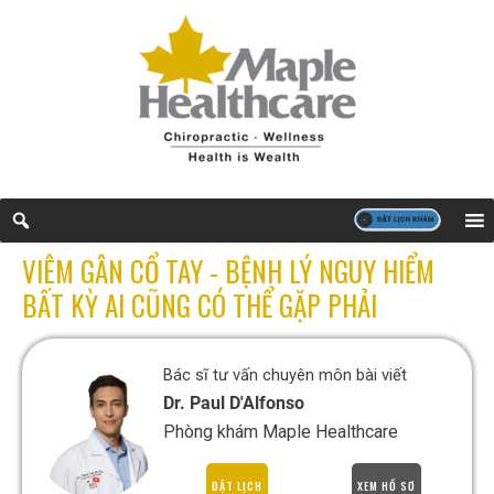
VIÊM GÂN CỔ TAY - BỆNH LÝ NGUY HIỂM
BẤT KỲ AI CŨNG CÓ THỂ GẶP PHẢI
Bác sĩ tư vấn chuyên môn bài viết
Dr. Paul D'Alfonso
Phòng khám Maple Healthcare
ĐẶT LỊCH
XEM HỒ SƠ