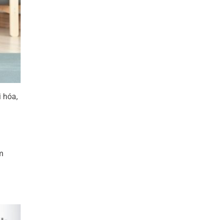
i hóa,
m