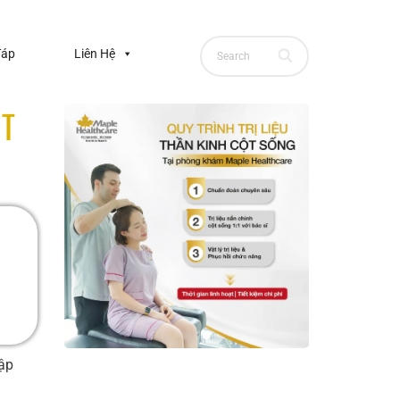
đáp
Liên Hệ
ÚT
tập