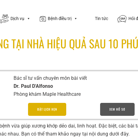
Dịch vụ
Bệnh điều trị
Tin tức
Hỏi 
NG TẠI NHÀ HIỆU QUẢ SAU 10 PH
Bác sĩ tư vấn chuyên môn bài viết
Dr. Paul D'Alfonso
Phòng khám Maple Healthcare
ĐẶT LỊCH HẸN
XEM HỒ SƠ
 bệnh vừa giúp xương khớp dẻo dai, linh hoạt. Đặc biệt, các bài 
hác nhau. Bạn có thể tham khảo ngay tại nội dung dưới đây.