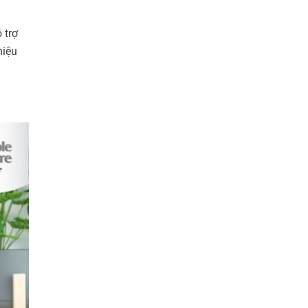
 trợ
hiệu