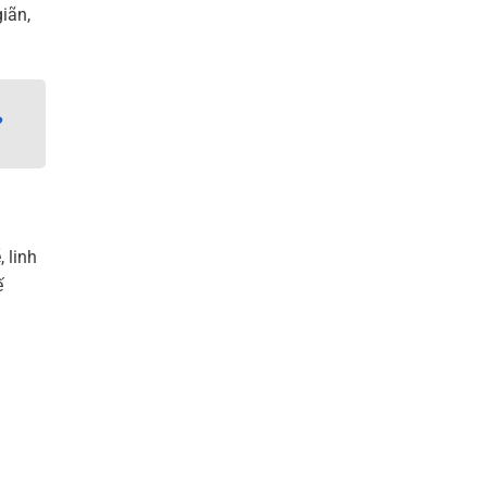
giãn,
?
, linh
ế