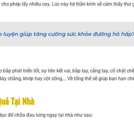
g, cho phép lấy nhiều oxy. Lúc này hệ thần kinh sẽ cảm thấy thư 
p luyện giúp tăng cường sức khỏe đường hô hấp
ắp phát triển tốt, sự liên kết vai, bắp tay, cẳng tay, cổ chặt chẽ
 dây chằng, khớp hay cột sống,… Về tổng thể sẽ giúp bạn hạn ch
Quả Tại Nhà
 dục để chữa đau lưng ngay tại nhà như sau: