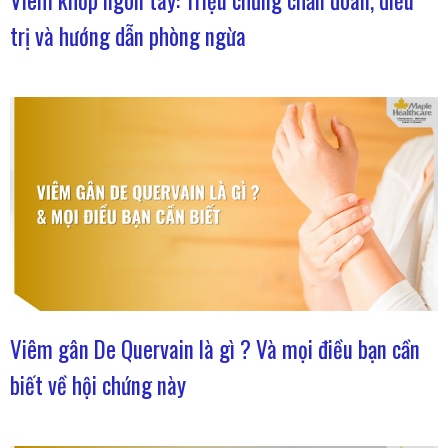
Viêm khớp ngón tay: Triệu chứng chẩn đoán, điều
trị và hướng dẫn phòng ngừa
Viêm gân De Quervain là gì ? Và mọi điều bạn cần
biết về hội chứng này