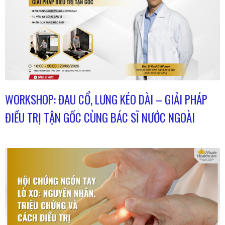
WORKSHOP: ĐAU CỔ, LƯNG KÉO DÀI – GIẢI PHÁP
ĐIỀU TRỊ TẬN GỐC CÙNG BÁC SĨ NƯỚC NGOÀI