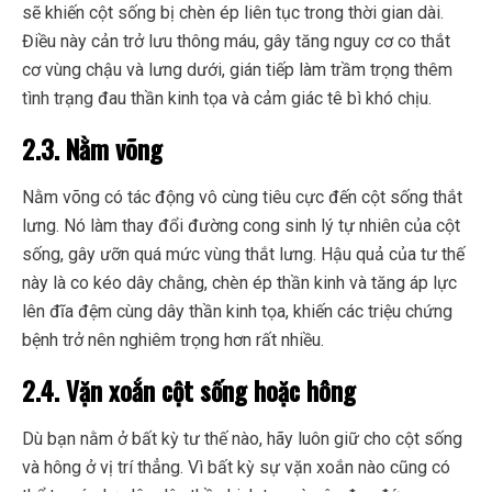
sẽ khiến cột sống bị chèn ép liên tục trong thời gian dài.
Điều này cản trở lưu thông máu, gây tăng nguy cơ co thắt
cơ vùng chậu và lưng dưới, gián tiếp làm trầm trọng thêm
tình trạng đau thần kinh tọa và cảm giác tê bì khó chịu.
2.3. Nằm võng
Nằm võng có tác động vô cùng tiêu cực đến cột sống thắt
lưng. Nó làm thay đổi đường cong sinh lý tự nhiên của cột
sống, gây ưỡn quá mức vùng thắt lưng. Hậu quả của tư thế
này là co kéo dây chằng, chèn ép thần kinh và tăng áp lực
lên đĩa đệm cùng dây thần kinh tọa, khiến các triệu chứng
bệnh trở nên nghiêm trọng hơn rất nhiều.
2.4. Vặn xoắn cột sống hoặc hông
Dù bạn nằm ở bất kỳ tư thế nào, hãy luôn giữ cho cột sống
và hông ở vị trí thẳng. Vì bất kỳ sự vặn xoắn nào cũng có