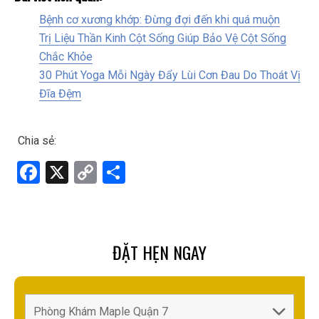
Bệnh cơ xương khớp: Đừng đợi đến khi quá muộn
Trị Liệu Thần Kinh Cột Sống Giúp Bảo Vệ Cột Sống
Chắc Khỏe
30 Phút Yoga Mỗi Ngày Đẩy Lùi Cơn Đau Do Thoát Vị
Đĩa Đệm
Chia sẻ:
F
X
C
S
a
o
h
ce
py
ar
b
Li
e
ĐẶT HẸN NGAY
o
n
o
k
k