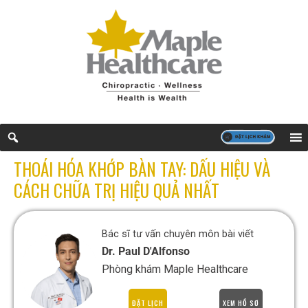
THOÁI HÓA KHỚP BÀN TAY: DẤU HIỆU VÀ
CÁCH CHỮA TRỊ HIỆU QUẢ NHẤT
Bác sĩ tư vấn chuyên môn bài viết
Dr. Paul D'Alfonso
Phòng khám Maple Healthcare
ĐẶT LỊCH
XEM HỒ SƠ