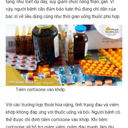
tạng: như loét dạ dày, suy giảm chức năng thận, gan. Vì
vậy, người bệnh cần đảm bảo tuân thủ đúng chỉ dẫn của
bác sĩ về liều dùng cũng như thời gian uống thuốc phù hợp.
Tiêm cortisone vào khớp
Với các trường hợp thoái hóa nặng, tình trạng đau và viêm
khớp không đáp ứng với thuốc uống và bôi. Người bệnh có
thể được chỉ định tiêm cortisone vào khớp. Khi tiêm
cortisone sẽ hỗ trợ giảm viêm, giảm đau mạnh, làm dịu