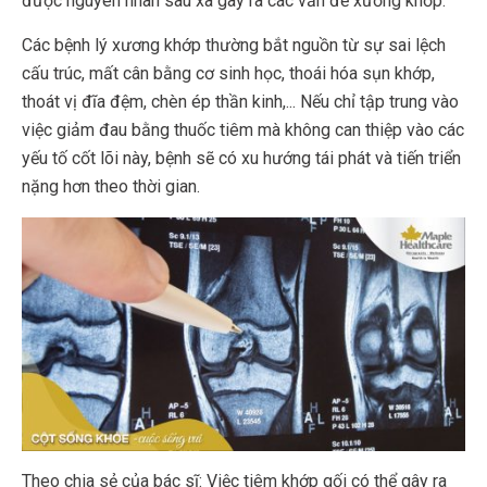
được nguyên nhân sâu xa gây ra các vấn đề xương khớp.
Các bệnh lý xương khớp thường bắt nguồn từ sự sai lệch
cấu trúc, mất cân bằng cơ sinh học, thoái hóa sụn khớp,
thoát vị đĩa đệm, chèn ép thần kinh,... Nếu chỉ tập trung vào
việc giảm đau bằng thuốc tiêm mà không can thiệp vào các
yếu tố cốt lõi này, bệnh sẽ có xu hướng tái phát và tiến triển
nặng hơn theo thời gian.
Theo chia sẻ của bác sĩ: Việc tiêm khớp gối có thể gây ra