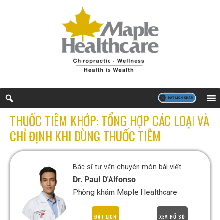
THUỐC TIÊM KHỚP: TỔNG HỢP CÁC LOẠI VÀ
CHỈ ĐỊNH KHI DÙNG THUỐC TIÊM
Bác sĩ tư vấn chuyên môn bài viết
Dr. Paul D'Alfonso
Phòng khám Maple Healthcare
ĐẶT LỊCH
XEM HỒ SƠ