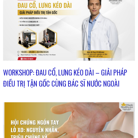
WORKSHOP: ĐAU CỔ, LƯNG KÉO DÀI – GIẢI PHÁP
ĐIỀU TRỊ TẬN GỐC CÙNG BÁC SĨ NƯỚC NGOÀI