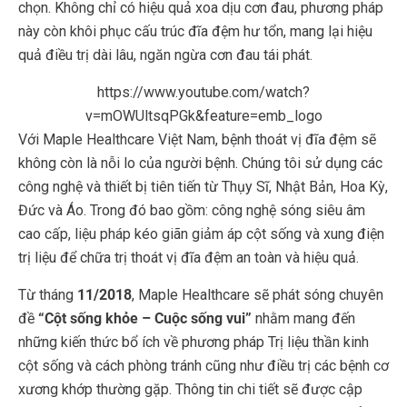
chọn. Không chỉ có hiệu quả xoa dịu cơn đau, phương pháp
này còn khôi phục cấu trúc đĩa đệm hư tổn, mang lại hiệu
quả điều trị dài lâu, ngăn ngừa cơn đau tái phát.
https://www.youtube.com/watch?
v=mOWUltsqPGk&feature=emb_logo
Với Maple Healthcare Việt Nam, bệnh thoát vị đĩa đệm sẽ
không còn là nỗi lo của người bệnh. Chúng tôi sử dụng các
công nghệ và thiết bị tiên tiến từ Thụy Sĩ, Nhật Bản, Hoa Kỳ,
Đức và Áo. Trong đó bao gồm: công nghệ sóng siêu âm
cao cấp, liệu pháp kéo giãn giảm áp cột sống và xung điện
trị liệu để chữa trị thoát vị đĩa đệm an toàn và hiệu quả.
Từ tháng
11/2018
, Maple Healthcare sẽ phát sóng chuyên
đề
“Cột sống khỏe – Cuộc sống vui”
nhằm mang đến
những kiến thức bổ ích về phương pháp Trị liệu thần kinh
cột sống và cách phòng tránh cũng như điều trị các bệnh cơ
xương khớp thường gặp. Thông tin chi tiết sẽ được cập