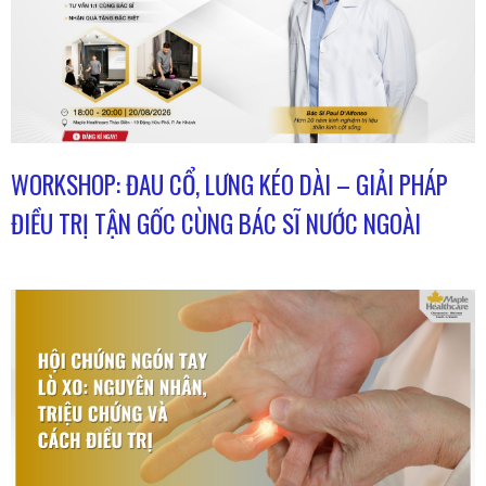
WORKSHOP: ĐAU CỔ, LƯNG KÉO DÀI – GIẢI PHÁP
ĐIỀU TRỊ TẬN GỐC CÙNG BÁC SĨ NƯỚC NGOÀI