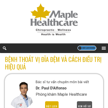
BỆNH THOÁT VỊ ĐĨA ĐỆM VÀ CÁCH ĐIỀU TRỊ
HIỆU QUẢ
Bác sĩ tư vấn chuyên môn bài viết
Dr. Paul D'Alfonso
Phòng khám Maple Healthcare
ĐẶT LỊCH
XEM HỒ SƠ