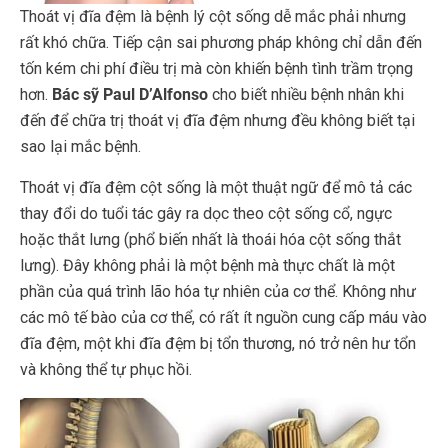
Thoát vị đĩa đệm là bệnh lý cột sống dễ mắc phải nhưng
rất khó chữa. Tiếp cận sai phương pháp không chỉ dẫn đến
tốn kém chi phí điều trị mà còn khiến bệnh tình trầm trọng
hơn.
Bác sỹ Paul D’Alfonso
cho biết nhiều bệnh nhân khi
đến để chữa trị thoát vị đĩa đệm nhưng đều không biết tại
sao lại mắc bệnh.
Thoát vị đĩa đệm cột sống là một thuật ngữ để mô tả các
thay đổi do tuổi tác gây ra dọc theo cột sống cổ, ngực
hoặc thắt lưng (phổ biến nhất là thoái hóa cột sống thắt
lưng). Đây không phải là một bệnh mà thực chất là một
phần của quá trình lão hóa tự nhiên của cơ thể. Không như
các mô tế bào của cơ thể, có rất ít nguồn cung cấp máu vào
đĩa đệm, một khi đĩa đệm bị tổn thương, nó trở nên hư tổn
và không thể tự phục hồi.