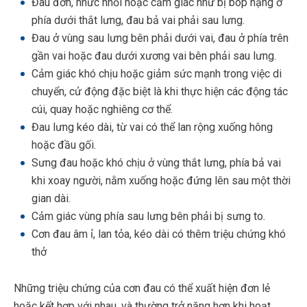
Đau đớn, nhức nhối hoặc cảm giác như bị bóp nặng ở
phía dưới thắt lưng, đau bả vai phải sau lưng.
Đau ở vùng sau lưng bên phải dưới vai, đau ở phía trên
gần vai hoặc đau dưới xương vai bên phải sau lưng.
Cảm giác khó chịu hoặc giảm sức mạnh trong việc di
chuyển, cử động đặc biệt là khi thực hiện các động tác
cúi, quay hoặc nghiêng cơ thể.
Đau lưng kéo dài, từ vai có thể lan rộng xuống hông
hoặc đầu gối.
Sưng đau hoặc khó chịu ở vùng thắt lưng, phía bả vai
khi xoay người, nằm xuống hoặc đứng lên sau một thời
gian dài.
Cảm giác vùng phía sau lưng bên phải bị sưng to.
Cơn đau âm ỉ, lan tỏa, kéo dài có thêm triệu chứng khó
thở
Những triệu chứng của cơn đau có thể xuất hiện đơn lẻ
hoặc kết hợp với nhau, và thường trở nặng hơn khi hoạt