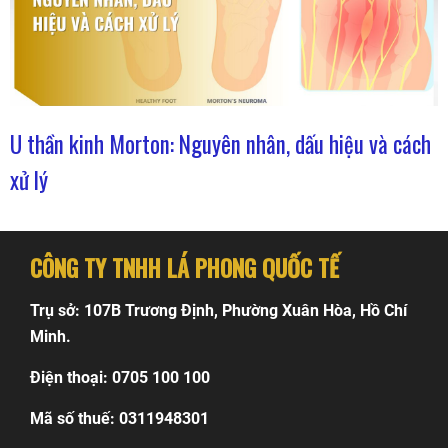
U thần kinh Morton: Nguyên nhân, dấu hiệu và cách
xử lý
CÔNG TY TNHH LÁ PHONG QUỐC TẾ
Trụ sở: 107B Trương Định, Phường Xuân Hòa, Hồ Chí
Minh.
Điện thoại: 0705 100 100
Mã số thuế: 0311948301