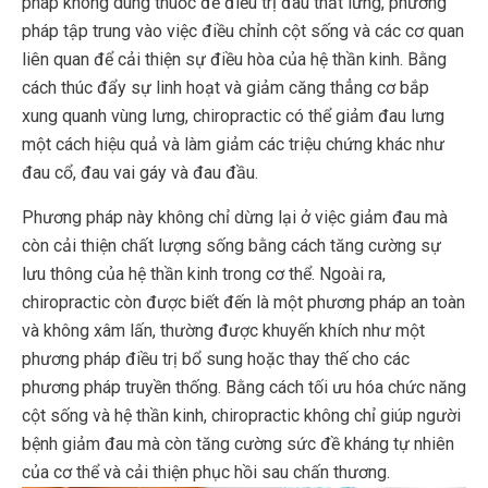
pháp không dùng thuốc để điều trị đau thắt lưng, phương
pháp tập trung vào việc điều chỉnh cột sống và các cơ quan
liên quan để cải thiện sự điều hòa của hệ thần kinh. Bằng
cách thúc đẩy sự linh hoạt và giảm căng thẳng cơ bắp
xung quanh vùng lưng, chiropractic có thể giảm đau lưng
một cách hiệu quả và làm giảm các triệu chứng khác như
đau cổ, đau vai gáy và đau đầu.
Phương pháp này không chỉ dừng lại ở việc giảm đau mà
còn cải thiện chất lượng sống bằng cách tăng cường sự
lưu thông của hệ thần kinh trong cơ thể. Ngoài ra,
chiropractic còn được biết đến là một phương pháp an toàn
và không xâm lấn, thường được khuyến khích như một
phương pháp điều trị bổ sung hoặc thay thế cho các
phương pháp truyền thống. Bằng cách tối ưu hóa chức năng
cột sống và hệ thần kinh, chiropractic không chỉ giúp người
bệnh giảm đau mà còn tăng cường sức đề kháng tự nhiên
của cơ thể và cải thiện phục hồi sau chấn thương.