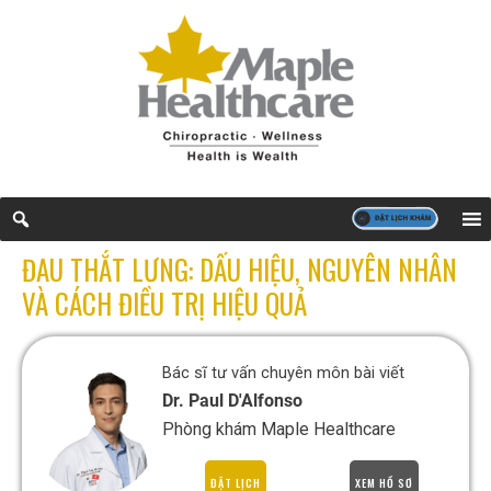
ĐAU THẮT LƯNG: DẤU HIỆU, NGUYÊN NHÂN
VÀ CÁCH ĐIỀU TRỊ HIỆU QUẢ
Bác sĩ tư vấn chuyên môn bài viết
Dr. Paul D'Alfonso
Phòng khám Maple Healthcare
ĐẶT LỊCH
XEM HỒ SƠ