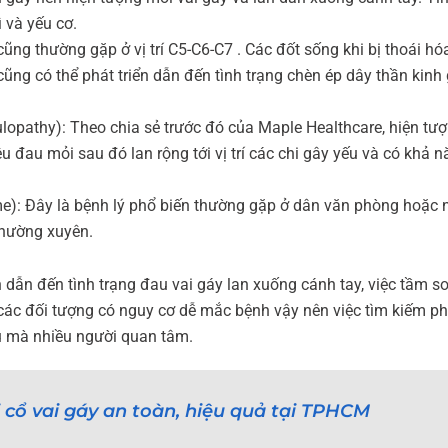
 và yếu cơ.
ũng thường gặp ở vị trí C5-C6-C7 . Các đốt sống khi bị thoái hó
ũng có thể phát triển dẫn đến tình trạng chèn ép dây thần kinh 
culopathy): Theo chia sẻ trước đó của Maple Healthcare, hiện tư
u đau mỏi sau đó lan rộng tới vị trí các chi gây yếu và có khả 
e): Đây là bệnh lý phổ biến thường gặp ở dân văn phòng hoặc
thường xuyên.
ẫn đến tình trạng đau vai gáy lan xuống cánh tay, việc tầm so
ới các đối tượng có nguy cơ dễ mắc bệnh vậy nên việc tìm kiếm p
u mà nhiều người quan tâm.
 cổ vai gáy an toàn, hiệu quả tại TPHCM