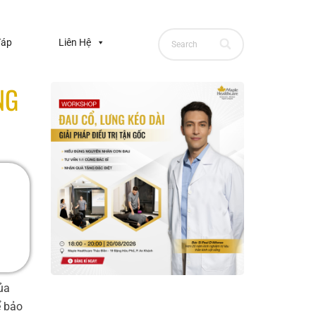
đáp
Liên Hệ
NG
ủa
ể bảo