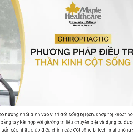
heo hướng nhất định vào vị trí đốt sống bị lệch, khớp “bị khóa” h
ng tay kết hợp với giường trị liệu chuyên biệt và dụng cụ được
uẩn xác nhất, giúp điều chỉnh các đốt sống bị lệch, giải phóng