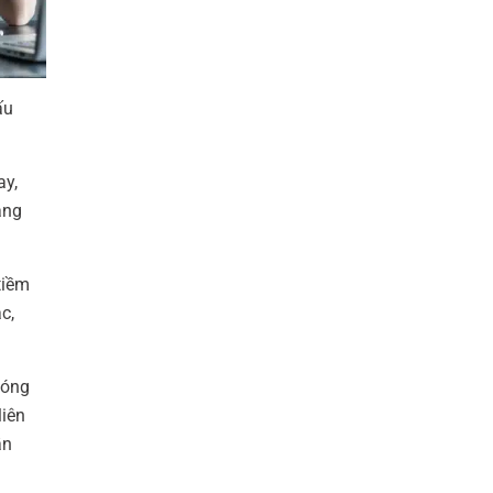
ấu
ay,
ăng
tiềm
c,
hóng
liên
ần