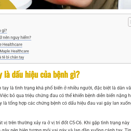
 gì?
trở nên nguy hiểm?
le Healthcare
ại Maple Healthcare
 tê bì chân tay
y là dấu hiệu của bệnh gì?
tay là tình trạng khá phổ biến ở nhiều người, đặc biệt là dân v
Việc bỏ qua triệu chứng đau có thể khiến bệnh diễn biến nặng h
đây là tổng hợp các chứng bệnh có dấu hiệu đau vai gáy lan xuốn
 vị trên thường xảy ra ở vị trí đốt C5-C6. Khi gặp tình trạng này
h gây nên hiện tượng mỏi vai gáy và lan dần xuống cánh tay. Tì