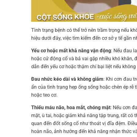
Tình trạng bệnh có thể trở nên trầm trọng nếu khô
hiệu dưới đây, việc tìm kiếm đến cơ sở y tế gần n
Yếu cơ hoặc mất khả năng vận động
: Nếu đau l
hoặc cử động cổ và bả vai gặp nhiều khó khăn, đ
dẫn đến yếu cơ hoặc thậm chí bại liệt nếu không đi
Đau nhức kéo dài và không giảm
: Khi cơn đau t
ẩn của tình trạng hẹp ống sống hoặc chèn ép rễ 
hoặc teo cơ.
Thiếu máu não, hoa mắt, chóng mặt
: Nếu cơn đ
mặt, ù tai, hoặc giảm khả năng tập trung, rất có
quan đến đốt sống cổ như thoát vị đĩa đệm. Điều
hoàn não, ảnh hưởng đến khả năng nhận thức và