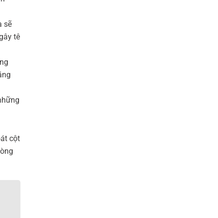
a sẽ
gây tê
ợng
năng
 những
át cột
hòng