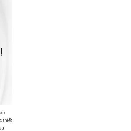
oặc
 thiết
 sự