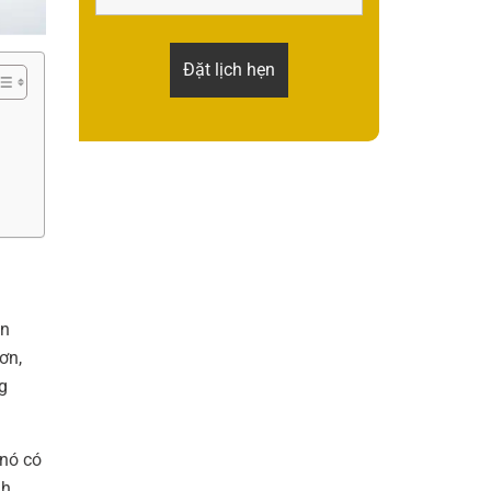
ăn
ơn,
g
 nó có
nh