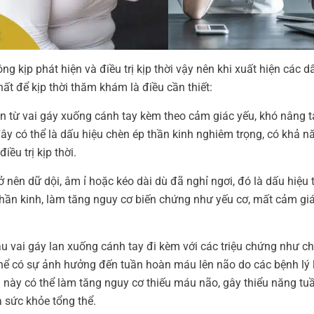
ng kịp phát hiện và điều trị kịp thời vậy nên khi xuất hiện các d
hất để kịp thời thăm khám là điều cần thiết:
an từ vai gáy xuống cánh tay kèm theo cảm giác yếu, khó nâng t
ây có thể là dấu hiệu chèn ép thần kinh nghiêm trọng, có khả n
ều trị kịp thời.
rở nên dữ dội, âm ỉ hoặc kéo dài dù đã nghỉ ngơi, đó là dấu hiệu 
thần kinh, làm tăng nguy cơ biến chứng như yếu cơ, mất cảm giá
au vai gáy lan xuống cánh tay đi kèm với các triệu chứng như c
 thể có sự ảnh hưởng đến tuần hoàn máu lên não do các bệnh lý 
 này có thể làm tăng nguy cơ thiếu máu não, gây thiểu năng tu
 sức khỏe tổng thể.