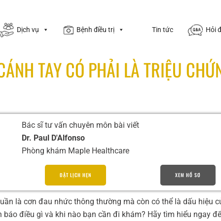
Dịch vụ
Bệnh điều trị
Tin tức
Hỏi 
CÁNH TAY CÓ PHẢI LÀ TRIỆU CHỨ
Bác sĩ tư vấn chuyên môn bài viết
Dr. Paul D'Alfonso
Phòng khám Maple Healthcare
ĐẶT LỊCH HẸN
XEM HỒ SƠ
huần là cơn đau nhức thông thường mà còn có thể là dấu hiệu c
nh báo điều gì và khi nào bạn cần đi khám? Hãy tìm hiểu ngay đ