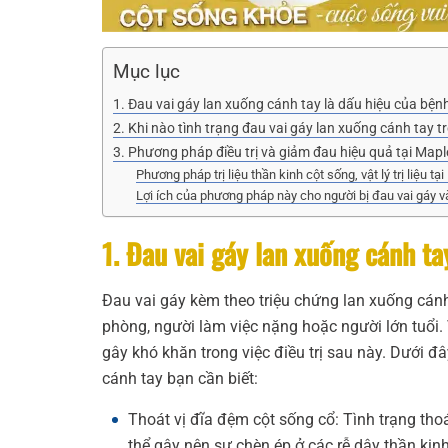
Mục lục
1. Đau vai gáy lan xuống cánh tay là dấu hiệu của bệnh
2. Khi nào tình trạng đau vai gáy lan xuống cánh tay 
3. Phương pháp điều trị và giảm đau hiệu quả tại Map
Phương pháp trị liệu thần kinh cột sống, vật lý trị liệu t
Lợi ích của phương pháp này cho người bị đau vai gáy và
1. Đau vai gáy lan xuống cánh ta
Đau vai gáy kèm theo triệu chứng lan xuống cánh 
phòng, người làm việc nặng hoặc người lớn tuổi. 
gây khó khăn trong việc điều trị sau này. Dưới 
cánh tay bạn cần biết:
Thoát vị đĩa đệm cột sống cổ: Tình trạng thoát
thể gây nên sự chèn ép ở các rễ dây thần kin