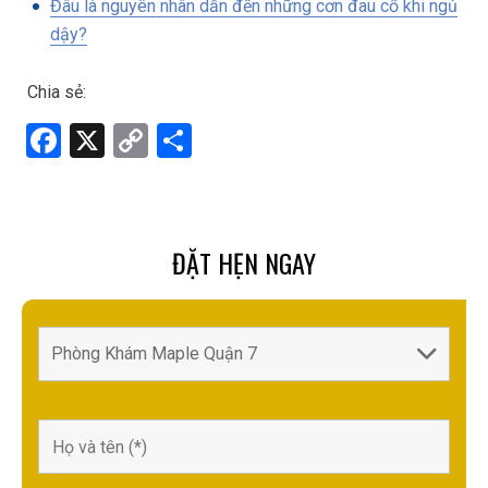
Đâu là nguyên nhân dẫn đến những cơn đau cổ khi ngủ
dậy?
Chia sẻ:
F
X
C
S
a
o
h
ce
py
ar
b
Li
e
ĐẶT HẸN NGAY
o
n
o
k
k