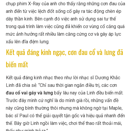
chụp phim X-Ray của anh cho thấy rằng những cơn đau của
anh đến từ việc lệch đốt sống cổ gây ra tác động chèn ép
dây thần kinh. Bên cạnh đó việc anh sử dụng sai tư thế
trong quá trình làm việc cũng đã khiến cơ vùng cổ căng quá
mức ảnh hưởng rất nhiều làm căng cứng cơ và gây áp lực
xấu lên đĩa đệm lưng.
Kết quả đáng kinh ngạc, cơn đau cổ và lưng đã
biến mất
Kết quả đáng kinh nhạc theo như lời nhạc sĩ Dương Khắc
Linh đã chia sẻ: “
Chỉ sau thời gian ngắn điều trị, các cơn
đau cổ vai gáy và lưng
bấy lâu nay của Linh đều biến mất.
Trước đây mình cứ nghĩ là do mình già rồi, những vấn đề
này cũng bình thường thôi nhưng mà không ngờ tại Maple,
bác sĩ Paul có thể giải quyết tận gốc và hiệu quả nhanh đến
thế. Bây giờ Linh ngồi làm việc, chơi thể thao rất thoải mái,
thấy như mình trẻ ra.”