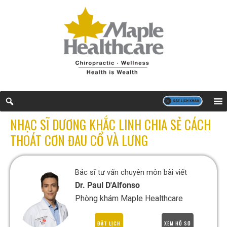
NHẠC SĨ DƯƠNG KHẮC LINH CHIA SẺ CÁCH
THOÁT CƠN ĐAU CỔ VÀ LƯNG
Bác sĩ tư vấn chuyên môn bài viết
Dr. Paul D'Alfonso
Phòng khám Maple Healthcare
ĐẶT LỊCH
XEM HỒ SƠ