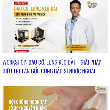
WORKSHOP: ĐAU CỔ, LƯNG KÉO DÀI – GIẢI PHÁP
ĐIỀU TRỊ TẬN GỐC CÙNG BÁC SĨ NƯỚC NGOÀI