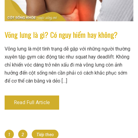
Võng lưng là gì? Có nguy hiểm hay không?
Võng lưng là một tình trạng dễ gặp với những người thường
xuyên tập gym các động tác như squat hay deadlift. Không
chỉ khiến vóc dáng trở nên xấu đi mà võng lưng còn ảnh
hưởng đến cột sống nên cần phải có cách khắc phục sớm
để cơ thể cân bằng và dẻo […]
Read Full Article
Điều
Page
Page
1
2
Tiếp theo