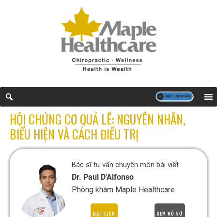
HỘI CHỨNG CƠ QUẢ LÊ: NGUYÊN NHÂN,
BIỂU HIỆN VÀ CÁCH ĐIỀU TRỊ
Bác sĩ tư vấn chuyên môn bài viết
Dr. Paul D'Alfonso
Phòng khám Maple Healthcare
ĐẶT LỊCH
XEM HỒ SƠ