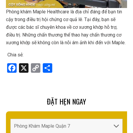
Phòng khám Maple Healthcare là địa chỉ đáng để bạn tin
cậy trong điều trị hội chứng cơ quả lê. Tại đây, bạn sẽ
được các bác sĩ chuyên khoa về cơ xương khớp hỗ trợ,
điều trị. Những chấn thương thể thao hay chấn thương cơ
xương khớp sẽ không còn là nỗi ám ảnh khi đến với Maple.
Chia sẻ:
F
X
C
S
a
o
h
ce
py
ar
b
Li
e
ĐẶT HẸN NGAY
o
n
o
k
k