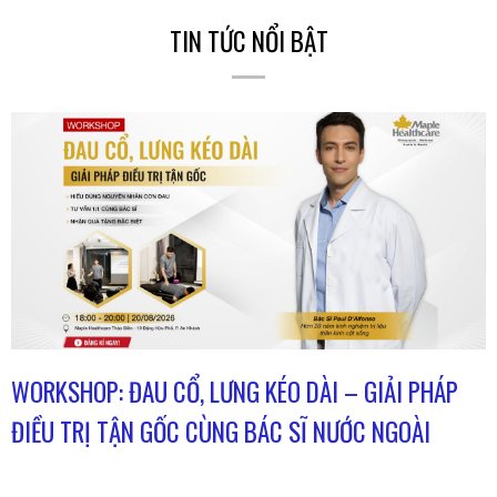
TIN TỨC NỔI BẬT
WORKSHOP: ĐAU CỔ, LƯNG KÉO DÀI – GIẢI PHÁP
ĐIỀU TRỊ TẬN GỐC CÙNG BÁC SĨ NƯỚC NGOÀI