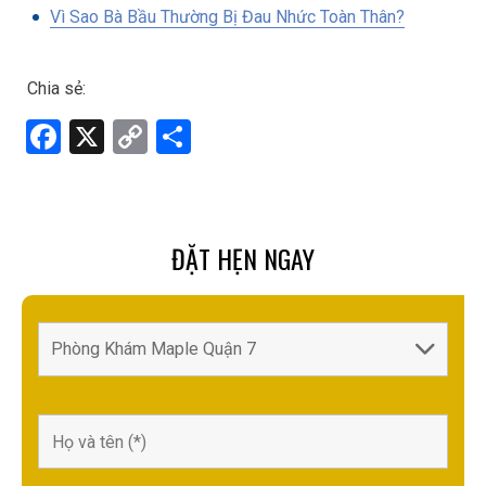
Vì Sao Bà Bầu Thường Bị Đau Nhức Toàn Thân?
Chia sẻ:
F
X
C
S
a
o
h
ce
py
ar
b
Li
e
ĐẶT HẸN NGAY
o
n
o
k
k