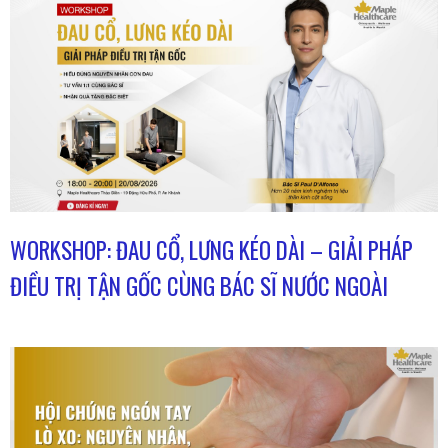
WORKSHOP: ĐAU CỔ, LƯNG KÉO DÀI – GIẢI PHÁP
ĐIỀU TRỊ TẬN GỐC CÙNG BÁC SĨ NƯỚC NGOÀI