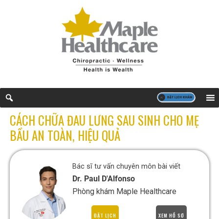
CÁCH CHỮA ĐAU LƯNG SAU SINH CHO MẸ
BẦU AN TOÀN, HIỆU QUẢ
Bác sĩ tư vấn chuyên môn bài viết
Dr. Paul D'Alfonso
Phòng khám Maple Healthcare
ĐẶT LỊCH
XEM HỒ SƠ