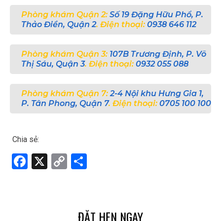
Phòng khám Quận 2:
Số 19 Đặng Hữu Phổ, P.
Thảo Điền, Quận 2
. Điện thoại:
0938 646 112
Phòng khám Quận 3:
107B Trương Định, P. Võ
Thị Sáu, Quận 3
. Điện thoại:
0932 055 088
Phòng khám Quận 7:
2-4 Nội khu Hưng Gia 1,
P. Tân Phong, Quận 7
. Điện thoại:
0705 100 100
Chia sẻ:
F
X
C
S
a
o
h
ce
py
ar
b
Li
e
ĐẶT HẸN NGAY