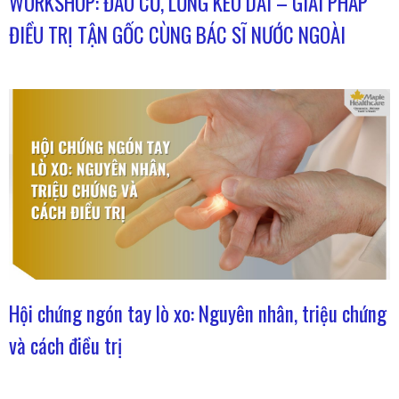
WORKSHOP: ĐAU CỔ, LƯNG KÉO DÀI – GIẢI PHÁP
ĐIỀU TRỊ TẬN GỐC CÙNG BÁC SĨ NƯỚC NGOÀI
Hội chứng ngón tay lò xo: Nguyên nhân, triệu chứng
và cách điều trị