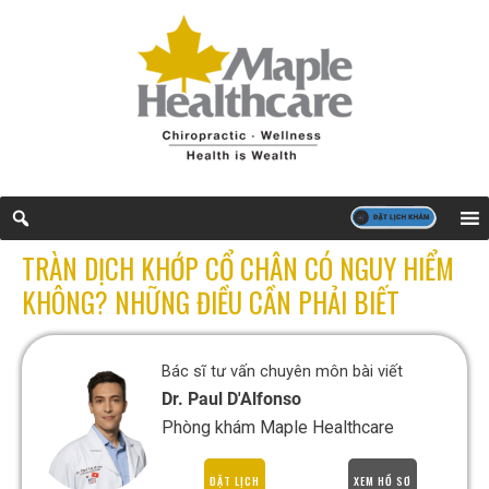
TRÀN DỊCH KHỚP CỔ CHÂN CÓ NGUY HIỂM
KHÔNG? NHỮNG ĐIỀU CẦN PHẢI BIẾT
Bác sĩ tư vấn chuyên môn bài viết
Dr. Paul D'Alfonso
Phòng khám Maple Healthcare
ĐẶT LỊCH
XEM HỒ SƠ