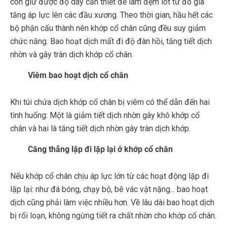
còn giữ được độ dày cần thiết để làm đệm lót từ đó gia
tăng áp lực lên các đầu xương. Theo thời gian, hầu hết các
bộ phận cấu thành nên khớp cổ chân cũng đều suy giảm
chức năng. Bao hoạt dịch mất đi độ đàn hồi, tăng tiết dịch
nhờn và gây tràn dịch khớp cổ chân.
Viêm bao hoạt dịch cổ chân
Khi túi chứa dịch khớp cổ chân bị viêm có thể dẫn đến hai
tình huống: Một là giảm tiết dịch nhờn gây khô khớp cổ
chân và hai là tăng tiết dịch nhờn gây tràn dịch khớp.
Căng thẳng lặp đi lặp lại ở khớp cổ chân
Nếu khớp cổ chân chịu áp lực lớn từ các hoạt động lặp đi
lặp lại: như đá bóng, chạy bộ, bê vác vật nặng... bao hoạt
dịch cũng phải làm việc nhiều hơn. Về lâu dài bao hoạt dịch
bị rối loạn, không ngừng tiết ra chất nhờn cho khớp cổ chân.