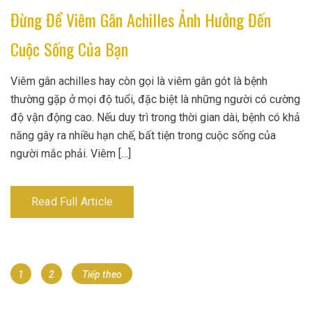
Đừng Để Viêm Gân Achilles Ảnh Hưởng Đến
Cuộc Sống Của Bạn
Viêm gân achilles hay còn gọi là viêm gân gót là bệnh
thường gặp ở mọi độ tuổi, đặc biệt là những người có cường
độ vận động cao. Nếu duy trì trong thời gian dài, bệnh có khả
năng gây ra nhiều hạn chế, bất tiện trong cuộc sống của
người mắc phải. Viêm […]
Read Full Article
Điều
Page
Page
1
2
Tiếp theo
hướng