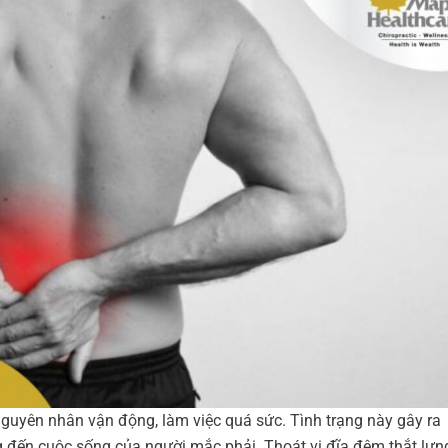
guyên nhân vận động, làm việc quá sức. Tình trạng này gây ra
 đến cuộc sống của người mắc phải. Thoát vị đĩa đệm thắt lưn