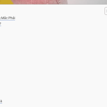
g Mắc Phải
?
hà