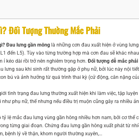
Gì? Đối Tượng Thường Mắc Phải
 gì? Đau lưng gần mông
là những cơn đau xuất hiện ở vùng lưng
 L1 đến L5). Tùy vào từng trường hợp mà cơn đau sẽ khác nhau
 ỉ kéo dài rồi trở nên nghiêm trọng hơn.
Đối tượng dễ mắc phải
u lưng sau khi sinh rất thường gặp ở phụ nữ, bởi lúc này nội tiết
con bú và ảnh hưởng từ quá trình thai kỳ (cử động, cân nặng của
iới tình trạng đau lưng thường xuất hiện khi làm việc, tập luyện
 như phụ nữ, thế nhưng nếu điều trị muộn cũng gây ra nhiều ả
có tỷ lệ mắc đau lưng vùng gần hông nhiều hơn nam, bởi cơ thể 
trong từng giai đoạn. Chứng đau lưng gần hông xuất phát từ nh
m, bệnh lý về thận, khom người thường xuyên,…