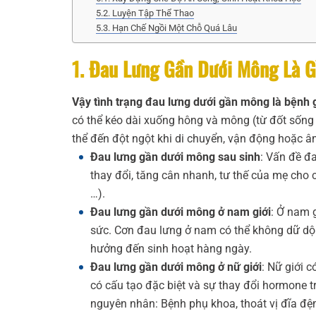
5.2. Luyện Tập Thể Thao
5.3. Hạn Chế Ngồi Một Chỗ Quá Lâu
1. Đau Lưng Gần Dưới Mông Là 
Vậy tình trạng đau lưng dưới gần mông là bệnh
có thể kéo dài xuống hông và mông (từ đốt sống
thể đến đột ngột khi di chuyển, vận động hoặc âm
Đau lưng gần dưới mông sau sinh
: Vấn đề đa
thay đổi, tăng cân nhanh, tư thế của mẹ cho 
…).
Đau lưng gần dưới mông ở nam giới
: Ở nam g
sức. Cơn đau lưng ở nam có thể không dữ dội
hưởng đến sinh hoạt hàng ngày.
Đau lưng gần dưới mông ở nữ giới
: Nữ giới 
có cấu tạo đặc biệt và sự thay đổi hormone 
nguyên nhân: Bệnh phụ khoa, thoát vị đĩa đệ