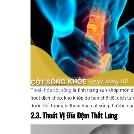
Thoái hóa cột sống
là tình trạng sụn khớp mòn d
hoạt dịch khớp, khô khớp do hạn chế tiết dịch từ
dưới. Đối tượng bị thoái hóa cột sống thường gặp
2.3. Thoát Vị Đĩa Đệm Thắt Lưng