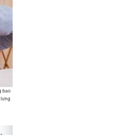
g bao
 lưng