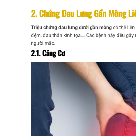
2. Chứng Đau Lưng Gần Mông Li
Triệu chứng đau lưng dưới gần mông
có thể liên
đệm, đau thần kinh tọa,… Các bệnh này đều gây 
người mắc.
2.1. Căng Cơ