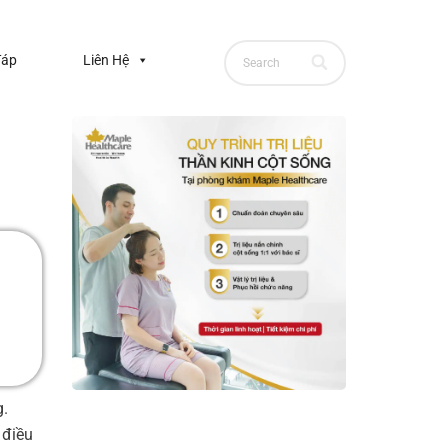
đáp
Liên Hệ
g.
 điều