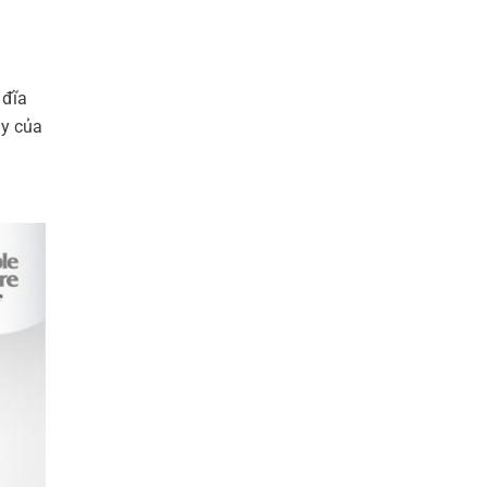
 đĩa
ày của