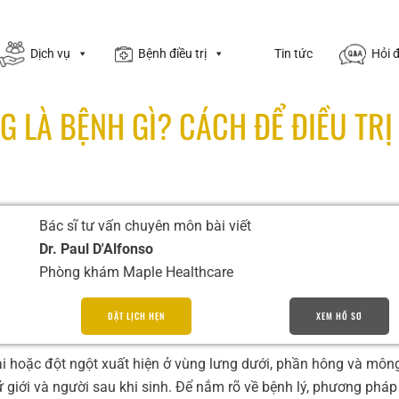
Dịch vụ
Bệnh điều trị
Tin tức
Hỏi 
 LÀ BỆNH GÌ? CÁCH ĐỂ ĐIỀU TRỊ
Bác sĩ tư vấn chuyên môn bài viết
Dr. Paul D'Alfonso
Phòng khám Maple Healthcare
ĐẶT LỊCH HẸN
XEM HỒ SƠ
ài hoặc đột ngột xuất hiện ở vùng lưng dưới, phần hông và môn
 giới và người sau khi sinh. Để nắm rõ về bệnh lý, phương pháp