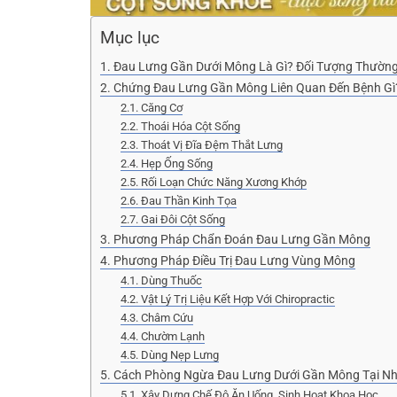
Mục lục
1. Đau Lưng Gần Dưới Mông Là Gì? Đối Tượng Thườn
2. Chứng Đau Lưng Gần Mông Liên Quan Đến Bệnh Gì
2.1. Căng Cơ
2.2. Thoái Hóa Cột Sống
2.3. Thoát Vị Đĩa Đệm Thắt Lưng
2.4. Hẹp Ống Sống
2.5. Rối Loạn Chức Năng Xương Khớp
2.6. Đau Thần Kinh Tọa
2.7. Gai Đôi Cột Sống
3. Phương Pháp Chẩn Đoán Đau Lưng Gần Mông
4. Phương Pháp Điều Trị Đau Lưng Vùng Mông
4.1. Dùng Thuốc
4.2. Vật Lý Trị Liệu Kết Hợp Với Chiropractic
4.3. Châm Cứu
4.4. Chườm Lạnh
4.5. Dùng Nẹp Lưng
5. Cách Phòng Ngừa Đau Lưng Dưới Gần Mông Tại N
5.1. Xây Dựng Chế Độ Ăn Uống, Sinh Hoạt Khoa Học