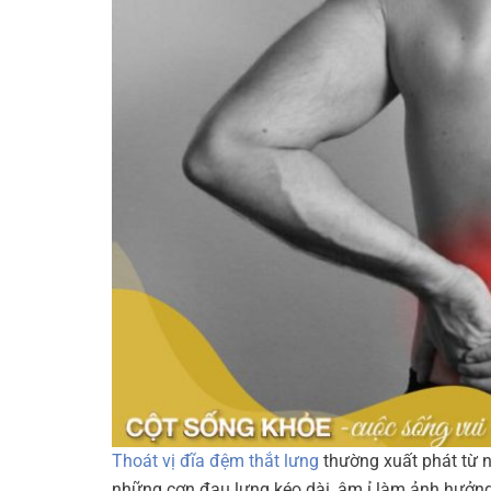
Thoát vị đĩa đệm thắt lưng
thường xuất phát từ n
những cơn đau lưng kéo dài, âm ỉ làm ảnh hưởng