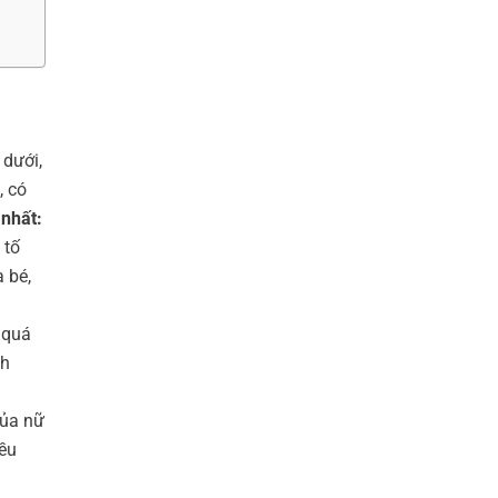
 dưới,
, có
 nhất:
 tố
 bé,
 quá
nh
của nữ
iều